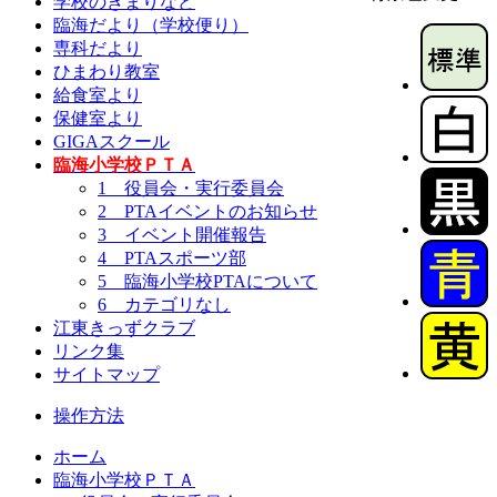
学校のきまりなど
臨海だより（学校便り）
専科だより
ひまわり教室
給食室より
保健室より
GIGAスクール
臨海小学校ＰＴＡ
1 役員会・実行委員会
2 PTAイベントのお知らせ
3 イベント開催報告
4 PTAスポーツ部
5 臨海小学校PTAについて
6 カテゴリなし
江東きっずクラブ
リンク集
サイトマップ
操作方法
ホーム
臨海小学校ＰＴＡ