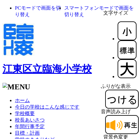
PCモードで画面を切
スマートフォンモードで画面を
文字サイズ
り替え
切り替え
江東区立臨海小学校
ふりがな表示
ホーム
今日の学校はこんな感じです
音声読み上げ
学校概要
校長あいさつ
年間行事予定
目標・計画
背景色変更