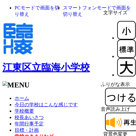
PCモードで画面を切
スマートフォンモードで画面を
文字サイズ
り替え
切り替え
江東区立臨海小学校
ふりがな表示
ホーム
今日の学校はこんな感じです
音声読み上げ
学校概要
校長あいさつ
年間行事予定
目標・計画
背景色変更