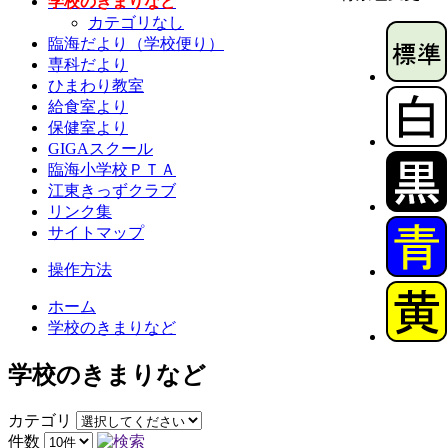
学校のきまりなど
カテゴリなし
臨海だより（学校便り）
専科だより
ひまわり教室
給食室より
保健室より
GIGAスクール
臨海小学校ＰＴＡ
江東きっずクラブ
リンク集
サイトマップ
操作方法
ホーム
学校のきまりなど
学校のきまりなど
カテゴリ
件数