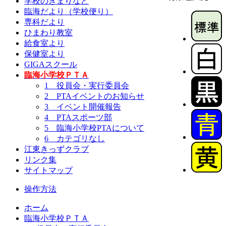
学校のきまりなど
臨海だより（学校便り）
専科だより
ひまわり教室
給食室より
保健室より
GIGAスクール
臨海小学校ＰＴＡ
1 役員会・実行委員会
2 PTAイベントのお知らせ
3 イベント開催報告
4 PTAスポーツ部
5 臨海小学校PTAについて
6 カテゴリなし
江東きっずクラブ
リンク集
サイトマップ
操作方法
ホーム
臨海小学校ＰＴＡ