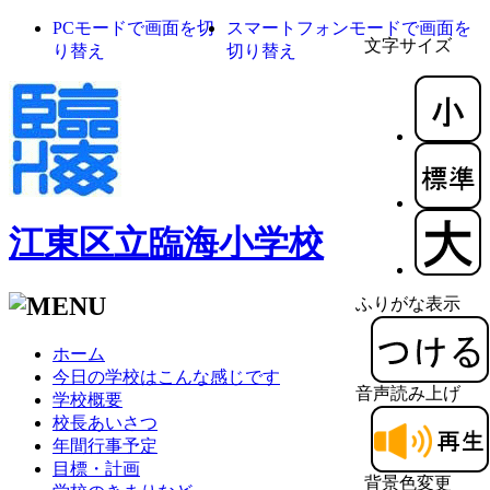
PCモードで画面を切
スマートフォンモードで画面を
文字サイズ
り替え
切り替え
江東区立臨海小学校
ふりがな表示
ホーム
今日の学校はこんな感じです
音声読み上げ
学校概要
校長あいさつ
年間行事予定
目標・計画
背景色変更