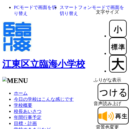
PCモードで画面を切
スマートフォンモードで画面を
文字サイズ
り替え
切り替え
江東区立臨海小学校
ふりがな表示
ホーム
今日の学校はこんな感じです
音声読み上げ
学校概要
校長あいさつ
年間行事予定
目標・計画
背景色変更