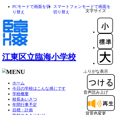
PCモードで画面を切
スマートフォンモードで画面を
文字サイズ
り替え
切り替え
江東区立臨海小学校
ふりがな表示
ホーム
今日の学校はこんな感じです
音声読み上げ
学校概要
校長あいさつ
年間行事予定
目標・計画
背景色変更