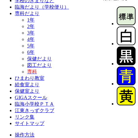
学校のきまりなど
臨海だより（学校便り）
専科だより
1年
2年
3年
4年
5年
6年
保健だより
図工だより
専科
ひまわり教室
給食室より
保健室より
GIGAスクール
臨海小学校ＰＴＡ
江東きっずクラブ
リンク集
サイトマップ
操作方法