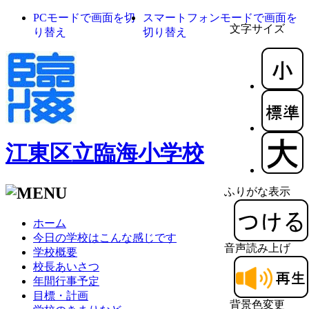
PCモードで画面を切
スマートフォンモードで画面を
文字サイズ
り替え
切り替え
江東区立臨海小学校
ふりがな表示
ホーム
今日の学校はこんな感じです
音声読み上げ
学校概要
校長あいさつ
年間行事予定
目標・計画
背景色変更