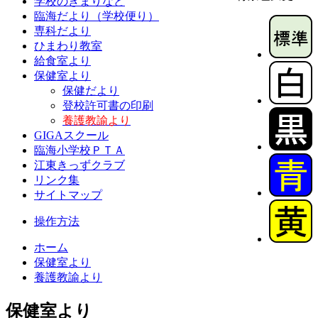
学校のきまりなど
臨海だより（学校便り）
専科だより
ひまわり教室
給食室より
保健室より
保健だより
登校許可書の印刷
養護教諭より
GIGAスクール
臨海小学校ＰＴＡ
江東きっずクラブ
リンク集
サイトマップ
操作方法
ホーム
保健室より
養護教諭より
保健室より