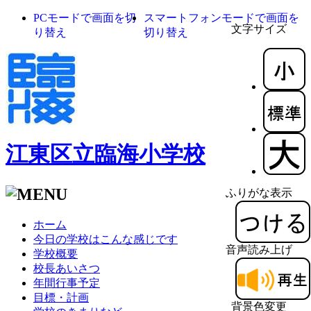
PCモードで画面を切
スマートフォンモードで画面を
文字サイズ
り替え
切り替え
江東区立臨海小学校
ふりがな表示
ホーム
今日の学校はこんな感じです
音声読み上げ
学校概要
校長あいさつ
年間行事予定
目標・計画
背景色変更