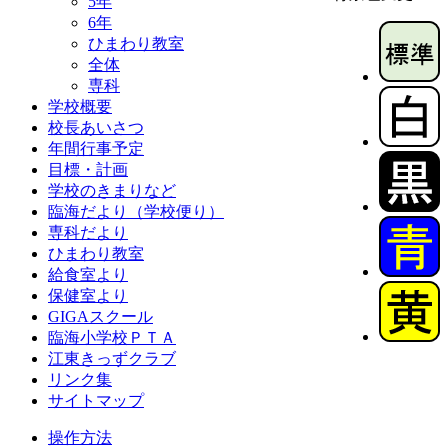
5年
6年
ひまわり教室
全体
専科
学校概要
校長あいさつ
年間行事予定
目標・計画
学校のきまりなど
臨海だより（学校便り）
専科だより
ひまわり教室
給食室より
保健室より
GIGAスクール
臨海小学校ＰＴＡ
江東きっずクラブ
リンク集
サイトマップ
操作方法