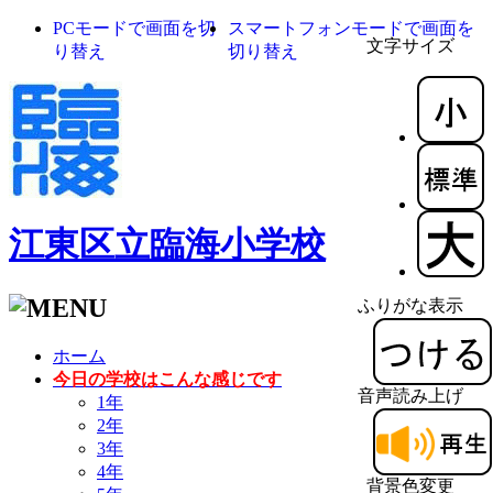
PCモードで画面を切
スマートフォンモードで画面を
文字サイズ
り替え
切り替え
江東区立臨海小学校
ふりがな表示
ホーム
今日の学校はこんな感じです
音声読み上げ
1年
2年
3年
4年
背景色変更